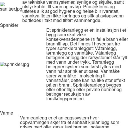
av tekniske vannsystemer, synlige og skjulte, samt
utstyr koblet til vann og avløp. Prosjekteres og
utføres slik at god hygiene og helse blir ivaretatt,
vannkvaliteten ikke forringes og slik at avløpsvann
bortledes i takt med tilført vannmengde.
Sprinkler
Et sprinkleranlegg er en installasjon i et
bygg som skal virke
konsekvensdempene i tilfelle brann eller
branntilløp. Det finnes i hovedsak tre
typer sprinkleranlegget: Våtanlegg,
tørranlegg og vanntåke.
Våtanlegg
betegner anlegg der rørsystemet står fylt
med vann under trykk.
Tørranlegg
betegner system som først fylles med
vann når sprinkler utløses.
Vanntåke
sprer vanntåke i motsetning til
vannstråler, dette kan ha like stor effekt
på en brann.
Sprinkleranlegg bygges
etter offentlige eller private normer og
betinger reduksjon av
forsikringspremien.
Varme
Varmeanlegg er et anleggssystem hvor
oppvarmingen skjer fra et sentralt kjelanlegg som
drives med olje, gass, fast brensel, solvarme,