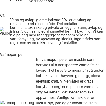
verksteder osv.
VA
Vann og avløp, gjerne forkortet VA, er et viktig og
omfattende arbeidsområde. Det omfatter
kommunaltekniske og private anlegg for vann, avløp og
infrastruktur, samt ledningsnettet frem til bygning. Vi kan
hjelpe deg med rørleggertjenester som berører
vannforsyning, avløpsvann og kloakk, fagområder som
reguleres av en rekke lover og forskrifter.
Varmepumpe
En varmepumpe er en maskin som
benyttes til å transportere varme fra et
lavere til et høyere temperaturnivå under
forbruk av mer høyverdig energi, oftest
elektrisk kraft. Virkemåten er gratis
fornybar energi som pumper varme fra
omgivelsene til det stedet som skal
oppvarmes. Vanlige varmekilder er
uteluft, sjø, jord og grunnvarme, samt