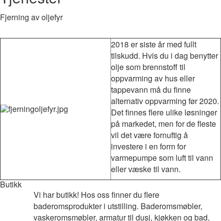
Fjerning av oljefyr
2018 er siste år med fullt
tilskudd. Hvis du i dag benytter
olje som brennstoff til
oppvarming av hus eller
tappevann må du finne
alternativ oppvarming
før 2020
.
Det finnes flere ulike løsninger
på markedet, men for de fleste
vil det være fornuftig å
investere i en form for
varmepumpe som luft til vann
eller væske til vann.
Butikk
Vi har butikk! Hos oss finner du flere
baderomsprodukter i utstilling. Baderomsmøbler,
vaskeromsmøbler, armatur til dusj, kjøkken og bad,