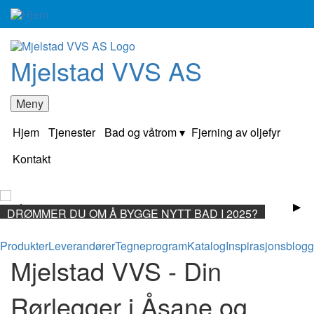
Mjelstad VVS AS
Meny
Hjem
Tjenester
Bad og våtrom
Fjerning av oljefyr
Kontakt
DRØMMER DU OM Å BYGGE NYTT BAD I 2025?
Produkter
Leverandører
Tegneprogram
Katalog
Inspirasjonsblogg
Mjelstad VVS - Din
Rørlegger i Åsane og