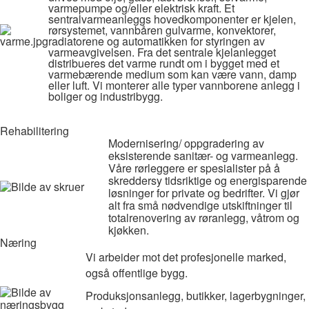
varmepumpe og/eller elektrisk kraft. Et
sentralvarmeanleggs hovedkomponenter er kjelen,
rørsystemet, vannbåren gulvarme, konvektorer,
radiatorene og automatikken for styringen av
varmeavgivelsen. Fra det sentrale kjelanlegget
distribueres det varme rundt om i bygget med et
varmebærende medium som kan være vann, damp
eller luft. Vi monterer alle typer vannborene anlegg i
boliger og industribygg.
Rehabilitering
Modernisering/ oppgradering av
eksisterende sanitær- og varmeanlegg.
Våre rørleggere er spesialister på å
skreddersy tidsriktige og energisparende
løsninger for private og bedrifter. Vi gjør
alt fra små nødvendige utskiftninger til
totalrenovering av røranlegg, våtrom og
kjøkken.
Næring
Vi arbeider mot det profesjonelle marked,
også offentlige bygg.
Produksjonsanlegg, butikker, lagerbygninger,